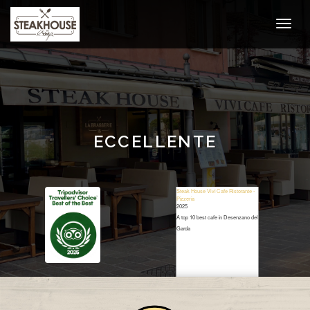
ECCELLENTE
Steak House Vivi Cafe Ristorante -
Pizzeria
2025
A top 10 best cafe in Desenzano del
Garda
Restaurant Guru