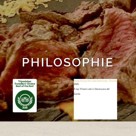
PHILOSOPHIE
Steak House Vivi Cafe Ristorante - Pizzeria
2025
A top 10 best cafe in Desenzano del
Garda
Restaurant Guru