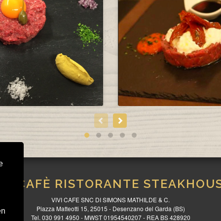
e
IVICAFÈ RISTORANTE STEAKHOU
VIVI CAFE SNC DI SIMONS MATHILDE & C.
Piazza Matteotti 15, 25015 - Desenzano del Garda (BS)
en
Tel. 030 991 4950 - MWST 01954540207 - REA BS 428920