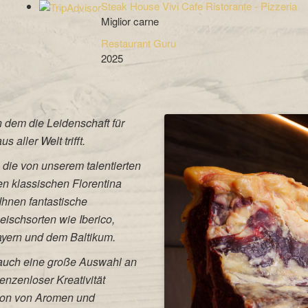
Steak House Vivi Cafe Ristorante - Pizzeria
Miglior carne
Restaurant Guru
2025
 dem die Leidenschaft für
 aller Welt trifft.
 die von unserem talentierten
n klassischen Florentina
Ihnen fantastische
leischsorten wie Iberico,
ayern und dem Baltikum.
e auch eine große Auswahl an
enzenloser Kreativität
sion von Aromen und