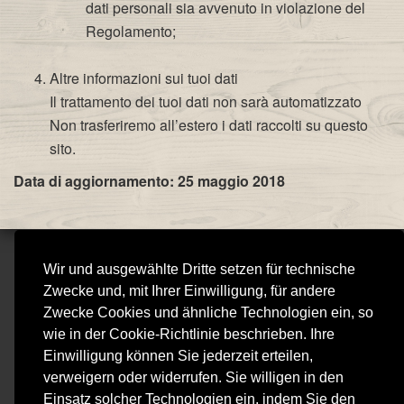
dati personali sia avvenuto in violazione del
Regolamento;
Altre informazioni sui tuoi dati
Il trattamento dei tuoi dati non sarà automatizzato
Non trasferiremo all’estero i dati raccolti su questo
sito.
Data di aggiornamento: 25 maggio 2018
Wir und ausgewählte Dritte setzen für technische
VIVICAFÈ RISTORANTE
Zwecke und, mit Ihrer Einwilligung, für andere
STEAKHOUSE
Zwecke Cookies und ähnliche Technologien ein, so
VIVI CAFE SNC DI SIMONS MATHILDE & C.
wie in der Cookie-Richtlinie beschrieben. Ihre
Piazza Matteotti 15, 25015 - Desenzano del Garda (BS)
Einwilligung können Sie jederzeit erteilen,
Tel. 030 991 4950 - MWST 01954540207 - REA BS 428920
verweigern oder widerrufen. Sie willigen in den
vivicaferistorante@gmail.com
Einsatz solcher Technologien ein, indem Sie den