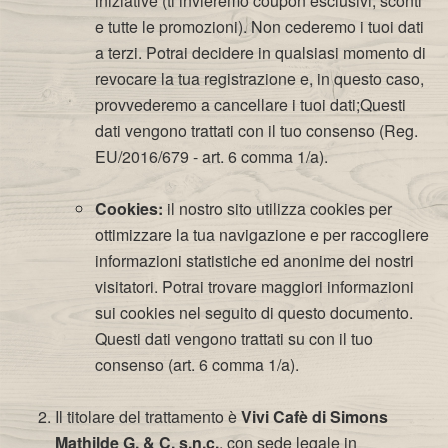
iniziative (ti invieremo coupon esclusivi, sconti
e tutte le promozioni). Non cederemo i tuoi dati
a terzi. Potrai decidere in qualsiasi momento di
revocare la tua registrazione e, in questo caso,
provvederemo a cancellare i tuoi dati;Questi
dati vengono trattati con il tuo consenso (Reg.
EU/2016/679 - art. 6 comma 1/a).
​
Cookies:
il nostro sito utilizza cookies per
ottimizzare la tua navigazione e per raccogliere
informazioni statistiche ed anonime dei nostri
visitatori. Potrai trovare maggiori informazioni
sui cookies nel seguito di questo documento.
Questi dati vengono trattati su con il tuo
consenso (art. 6 comma 1/a).
Il titolare del trattamento è
Vivi Cafè di Simons
Mathilde G. & C. s.n.c.
, con sede legale in