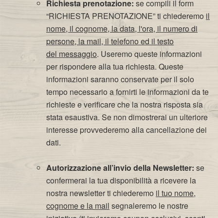
Richiesta prenotazione:
se compili il form
“RICHIESTA PRENOTAZIONE” ti chiederemo
il
nome, il cognome, la data, l'ora, il numero di
persone, la mail, il telefono ed il testo
del messaggio
. Useremo queste informazioni
per rispondere alla tua richiesta. Queste
informazioni saranno conservate per il solo
tempo necessario a fornirti le informazioni da te
richieste e verificare che la nostra risposta sia
stata esaustiva. Se non dimostrerai un ulteriore
interesse provvederemo alla cancellazione dei
dati.
Autorizzazione all’invio della Newsletter:
se
confermerai la tua disponibilità a ricevere la
nostra newsletter ti chiederemo
il tuo nome,
cognome e la mail
segnaleremo le nostre