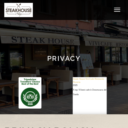
PRIVACY
Steak House Vivi Cafe Ristorante -
Pizzeria
2025
A top 10 best cafe in Desenzano del
Garda
Restaurant Guru