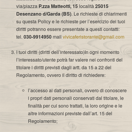
via/piazza
P.zza Matteotti, 15
località
25015
Desenzano d/Garda (BS)
. Le richieste di chiarimenti
su questa Policy e le richieste per l’esercizio dei tuoi
diritti potranno essere presentate a questi contatti:
tel.
030-9914950
mail
vivicaferistorante@gmail.com
I tuoi diritti (diritti dell’interessato)In ogni momento
l’interessato/utente potrà far valere nei confronti del
titolare i diritti previsti dagli artt. da 15 a 22 del
Regolamento, ovvero il diritto di richiedere:
l’accesso ai dati personali, ovvero di conoscere
i propri dati personali conservati dal titolare, le
finalità per cui sono trattati, la loro origine e le
altre informazioni previste dall’art. 15 del
Regolamento;