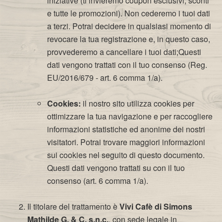
iniziative (ti invieremo coupon esclusivi, sconti
e tutte le promozioni). Non cederemo i tuoi dati
a terzi. Potrai decidere in qualsiasi momento di
revocare la tua registrazione e, in questo caso,
provvederemo a cancellare i tuoi dati;Questi
dati vengono trattati con il tuo consenso (Reg.
EU/2016/679 - art. 6 comma 1/a).
​
Cookies:
il nostro sito utilizza cookies per
ottimizzare la tua navigazione e per raccogliere
informazioni statistiche ed anonime dei nostri
visitatori. Potrai trovare maggiori informazioni
sui cookies nel seguito di questo documento.
Questi dati vengono trattati su con il tuo
consenso (art. 6 comma 1/a).
Il titolare del trattamento è
Vivi Cafè di Simons
Mathilde G. & C. s.n.c.
, con sede legale in