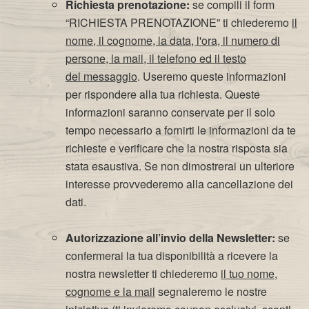
Richiesta prenotazione:
se compili il form
“RICHIESTA PRENOTAZIONE” ti chiederemo
il
nome, il cognome, la data, l'ora, il numero di
persone, la mail, il telefono ed il testo
del messaggio
. Useremo queste informazioni
per rispondere alla tua richiesta. Queste
informazioni saranno conservate per il solo
tempo necessario a fornirti le informazioni da te
richieste e verificare che la nostra risposta sia
stata esaustiva. Se non dimostrerai un ulteriore
interesse provvederemo alla cancellazione dei
dati.
Autorizzazione all’invio della Newsletter:
se
confermerai la tua disponibilità a ricevere la
nostra newsletter ti chiederemo
il tuo nome,
cognome e la mail
segnaleremo le nostre