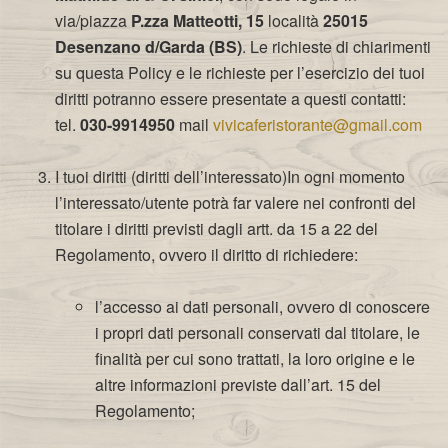
via/piazza
P.zza Matteotti, 15
località
25015
Desenzano d/Garda (BS)
. Le richieste di chiarimenti
su questa Policy e le richieste per l’esercizio dei tuoi
diritti potranno essere presentate a questi contatti:
tel.
030-9914950
mail
vivicaferistorante@gmail.com
I tuoi diritti (diritti dell’interessato)In ogni momento
l’interessato/utente potrà far valere nei confronti del
titolare i diritti previsti dagli artt. da 15 a 22 del
Regolamento, ovvero il diritto di richiedere:
l’accesso ai dati personali, ovvero di conoscere
i propri dati personali conservati dal titolare, le
finalità per cui sono trattati, la loro origine e le
altre informazioni previste dall’art. 15 del
Regolamento;