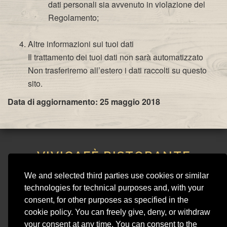
dati personali sia avvenuto in violazione del
Regolamento;
Altre informazioni sui tuoi dati
Il trattamento dei tuoi dati non sarà automatizzato
Non trasferiremo all’estero i dati raccolti su questo
sito.
Data di aggiornamento: 25 maggio 2018
VIVICAFÈ RISTORANTE
STEAKHOUSE
We and selected third parties use cookies or similar
VIVI CAFE SNC DI SIMONS MATHILDE & C.
technologies for technical purposes and, with your
Piazza Matteotti 15, 25015 - Desenzano del Garda (BS)
consent, for other purposes as specified in the
Phone 030 991 4950 - VAT 01954540207 - REA BS 428920
cookie policy. You can freely give, deny, or withdraw
vivicaferistorante@gmail.com
your consent at any time. You can consent to the