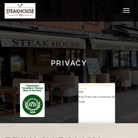
PRIVACY
Steak House Vivi Cafe Ristorante -
Pizzeria
2025
A top 10 best cafe in Desenzano del
Garda
Restaurant Guru