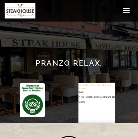
PRANZO RELAX.
Steak House Vivi Cafe Ristorante -
Pizzeria
2025
A top 10 best cafe in Desenzano del
Garda
Restaurant Guru