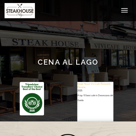
CENA AL LAGO
Steak House Vivi Cafe Ristorante -
Pizzeria
2025
A top 10 best cafe in Desenzano del
Garda
Restaurant Guru