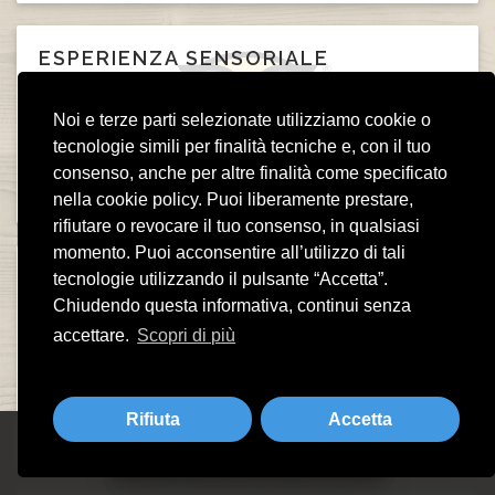
ESPERIENZA SENSORIALE
Giulio C ·
ottobre 2023
Noi e terze parti selezionate utilizziamo cookie o
Mangiato da Dio Uno dei migliori posti del lago di Garda
tecnologie simili per finalità tecniche e, con il tuo
dove mangiare carne Da provare sicuramente!
consenso, anche per altre finalità come specificato
nella cookie policy. Puoi liberamente prestare,
rifiutare o revocare il tuo consenso, in qualsiasi
momento. Puoi acconsentire all’utilizzo di tali
OTTIMA ESPERIENZA!
tecnologie utilizzando il pulsante “Accetta”.
Chiudendo questa informativa, continui senza
Giuliette8694 ·
ottobre 2023
accettare.
Scopri di più
Locale consigliatissimo, ottimo cibo e ottimo vino!
Personale gentile e preparato, ci torneremo sicuramente
😚
Rifiuta
Accetta
Prenota adesso il tuo tavolo