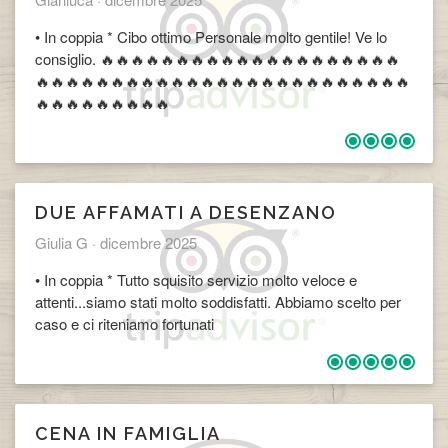
• In coppia * Cibo ottimo Personale molto gentile! Ve lo
consiglio. 🔥🔥🔥🔥🔥🔥🔥🔥🔥🔥🔥🔥🔥🔥🔥🔥🔥🔥🔥🔥
🔥🔥🔥🔥🔥🔥🔥🔥🔥🔥🔥🔥🔥🔥🔥🔥🔥🔥🔥🔥🔥🔥🔥🔥🔥
🔥🔥🔥🔥🔥🔥🔥🔥🔥
​DUE AFFAMATI A DESENZANO
Giulia G ·
dicembre 2025
• In coppia * Tutto squisito servizio molto veloce e
attenti...siamo stati molto soddisfatti. Abbiamo scelto per
caso e ci riteniamo fortunati
​CENA IN FAMIGLIA