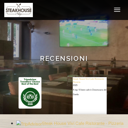
RECENSIONI
Steak House Vivi Cafe Ristorante -
Pizzeria
2025
A top 10 best cafe in Desenzano del
Garda
Restaurant Guru
Steak House Vivi Cafe Ristorante - Pizzeria