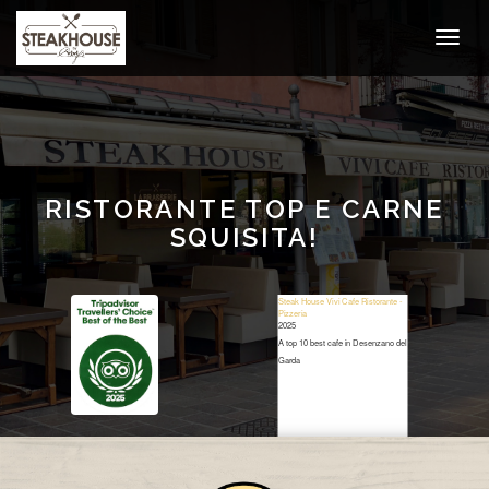
RISTORANTE TOP E CARNE
SQUISITA!
Steak House Vivi Cafe Ristorante -
Pizzeria
2025
A top 10 best cafe in Desenzano del
Garda
Restaurant Guru