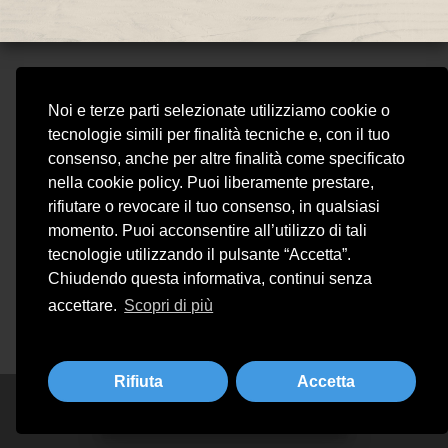
VIVICAFÈ RISTORANTE
Noi e terze parti selezionate utilizziamo cookie o
STEAKHOUSE
tecnologie simili per finalità tecniche e, con il tuo
VIVI CAFE SNC DI SIMONS MATHILDE & C.
consenso, anche per altre finalità come specificato
Piazza Matteotti 15, 25015 - Desenzano del Garda (BS)
nella cookie policy. Puoi liberamente prestare,
Tel. 030 991 4950 - Partita IVA 01954540207 - REA BS 428920
rifiutare o revocare il tuo consenso, in qualsiasi
vivicaferistorante@gmail.com
momento. Puoi acconsentire all’utilizzo di tali
tecnologie utilizzando il pulsante “Accetta”.
Chiudendo questa informativa, continui senza
accettare.
Scopri di più
Privacy
Cookie Policy
Rifiuta
Accetta
Prenota adesso il tuo tavolo