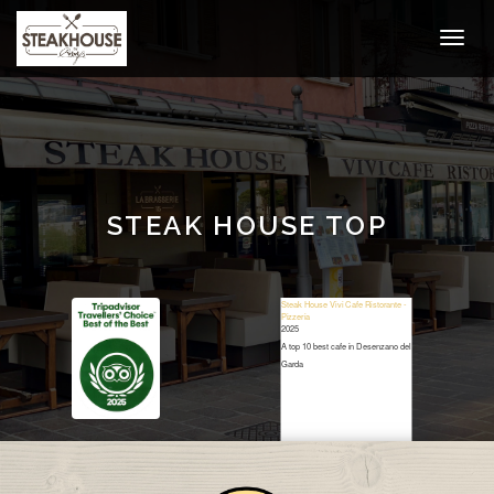
STEAK HOUSE TOP
Steak House Vivi Cafe Ristorante -
Pizzeria
2025
A top 10 best cafe in Desenzano del
Garda
Restaurant Guru