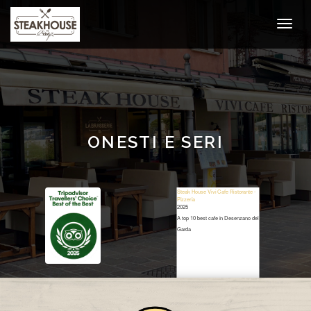
ONESTI E SERI
Steak House Vivi Cafe Ristorante -
Pizzeria
2025
A top 10 best cafe in Desenzano del
Garda
Restaurant Guru