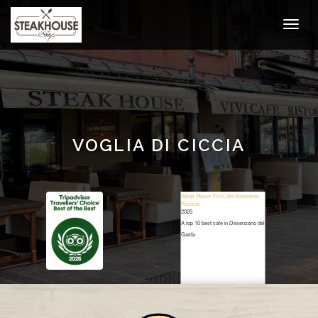
VOGLIA DI CICCIA
Steak House Vivi Cafe Ristorante -
Pizzeria
2025
A top 10 best cafe in Desenzano del
Garda
Restaurant Guru