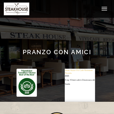
​PRANZO CON AMICI
Steak House Vivi Cafe Ristorante -
Pizzeria
2025
A top 10 best cafe in Desenzano del
Garda
Restaurant Guru