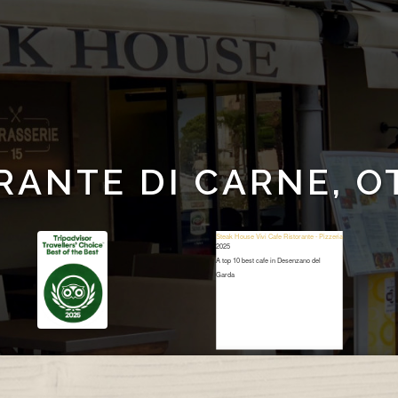
RANTE DI CARNE, O
Steak House Vivi Cafe Ristorante - Pizzeria
2025
A top 10 best cafe in Desenzano del
Garda
Restaurant Guru