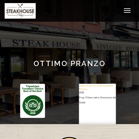
OTTIMO PRANZO
Steak House Vivi Cafe Ristorante -
Pizzeria
2025
A top 10 best cafe in Desenzano del
Garda
Restaurant Guru