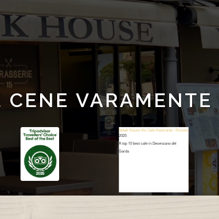
 CENE VARAMENTE
Steak House Vivi Cafe Ristorante - Pizzeria
2025
A top 10 best cafe in Desenzano del
Garda
Restaurant Guru