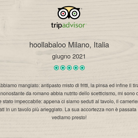
hoollabaloo Milano, Italia
giugno 2021
bbiamo mangiato: antipasto misto di fritti, la pinsa ed infine il t
a, nonostante da romano abbia nutrito dello scetticismo, mi sono
io è stato impeccabile: appena ci siamo seduti al tavolo, il cameri
ati in un tavolo più arieggiato. La sua accortezza non è passata
vediamo presto!