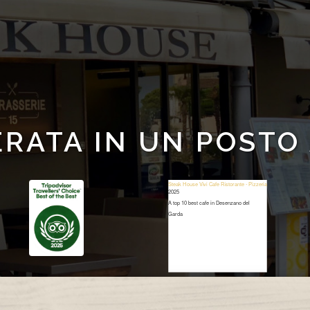
ERATA IN UN POSTO
Steak House Vivi Cafe Ristorante - Pizzeria
2025
A top 10 best cafe in Desenzano del
Garda
Restaurant Guru