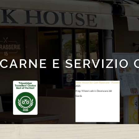
 CARNE E SERVIZIO
Steak House Vivi Cafe Ristorante - Pizzeria
2025
A top 10 best cafe in Desenzano del
Garda
Restaurant Guru