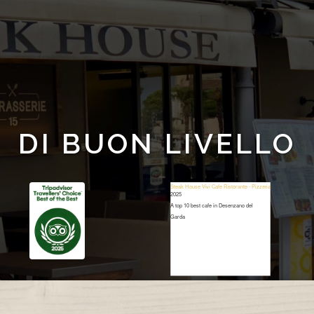
DI BUON LIVELLO
Steak House Vivi Cafe Ristorante - Pizzeria
2025
A top 10 best cafe in Desenzano del
Garda
Restaurant Guru