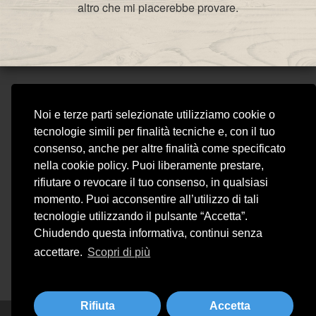
altro che mi piacerebbe provare.
VIVICAFÈ RISTORANTE
Noi e terze parti selezionate utilizziamo cookie o
STEAKHOUSE
tecnologie simili per finalità tecniche e, con il tuo
VIVI CAFE SNC DI SIMONS MATHILDE & C.
consenso, anche per altre finalità come specificato
Piazza Matteotti 15, 25015 - Desenzano del Garda (BS)
nella cookie policy. Puoi liberamente prestare,
Tel. 030 991 4950 - Partita IVA 01954540207 - REA BS 428920
rifiutare o revocare il tuo consenso, in qualsiasi
vivicaferistorante@gmail.com
momento. Puoi acconsentire all’utilizzo di tali
tecnologie utilizzando il pulsante “Accetta”.
Chiudendo questa informativa, continui senza
accettare.
Scopri di più
Privacy
Cookie Policy
Rifiuta
Accetta