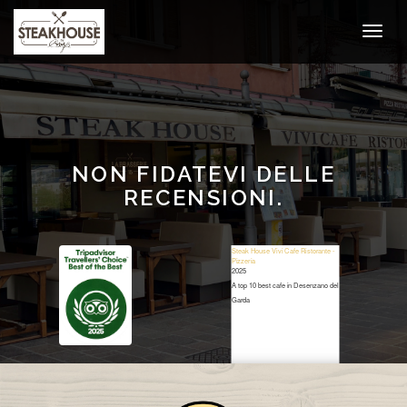
NON FIDATEVI DELLE
RECENSIONI.
Steak House Vivi Cafe Ristorante -
Pizzeria
2025
A top 10 best cafe in Desenzano del
Garda
Restaurant Guru